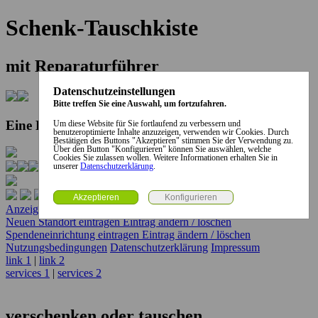
Schenk-Tauschkiste
mit Reparaturführer
Datenschutzeinstellungen
Bitte treffen Sie eine Auswahl, um fortzufahren.
Eine Kooperation der Stadt und des Landkreises...
Um diese Website für Sie fortlaufend zu verbessern und
benutzeroptimierte Inhalte anzuzeigen, verwenden wir Cookies. Durch
Bestätigen des Buttons "Akzeptieren" stimmen Sie der Verwendung zu.
Über den Button "Konfigurieren" können Sie auswählen, welche
Cookies Sie zulassen wollen. Weitere Informationen erhalten Sie in
unserer
Datenschutzerklärung
.
Anzeige erstellen
Anzeige ändern / löschen
Neuen Standort eintragen
Eintrag ändern / löschen
Spendeneinrichtung eintragen
Eintrag ändern / löschen
Nutzungsbedingungen
Datenschutzerklärung
Impressum
link 1
|
link 2
services 1
|
services 2
verschenken oder tauschen