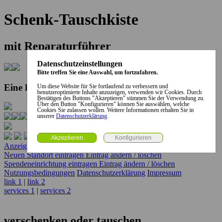
Schenk-Tauschkiste
mit Reparaturführer
Datenschutzeinstellungen
Bitte treffen Sie eine Auswahl, um fortzufahren.
Eine Kooperation der Stadt und des Landkreises...
Um diese Website für Sie fortlaufend zu verbessern und
benutzeroptimierte Inhalte anzuzeigen, verwenden wir Cookies. Durch
Bestätigen des Buttons "Akzeptieren" stimmen Sie der Verwendung zu.
Über den Button "Konfigurieren" können Sie auswählen, welche
Cookies Sie zulassen wollen. Weitere Informationen erhalten Sie in
unserer
Datenschutzerklärung
.
Anzeige erstellen
Anzeige ändern / löschen
Neuen Standort eintragen
Eintrag ändern / löschen
Spendeneinrichtung eintragen
Eintrag ändern / löschen
Nutzungsbedingungen
Datenschutzerklärung
Impressum
link 1
|
link 2
services 1
|
services 2
verschenken oder tauschen