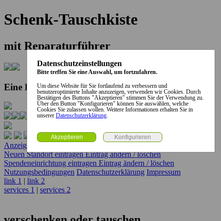
Schenk-Tauschkiste
mit Reparaturführer
Datenschutzeinstellungen
Bitte treffen Sie eine Auswahl, um fortzufahren.
Eine Kooperation der Stadt und des Landkreises...
Um diese Website für Sie fortlaufend zu verbessern und
benutzeroptimierte Inhalte anzuzeigen, verwenden wir Cookies. Durch
Bestätigen des Buttons "Akzeptieren" stimmen Sie der Verwendung zu.
Über den Button "Konfigurieren" können Sie auswählen, welche
Cookies Sie zulassen wollen. Weitere Informationen erhalten Sie in
unserer
Datenschutzerklärung
.
Anzeige erstellen
Anzeige ändern / löschen
Neuen Standort eintragen
Eintrag ändern / löschen
Spendeneinrichtung eintragen
Eintrag ändern / löschen
Nutzungsbedingungen
Datenschutzerklärung
Impressum
link 1
|
link 2
services 1
|
services 2
verschenken oder tauschen