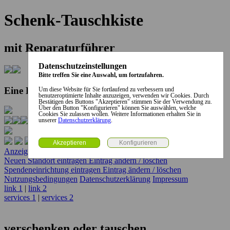
Schenk-Tauschkiste
mit Reparaturführer
Datenschutzeinstellungen
Bitte treffen Sie eine Auswahl, um fortzufahren.
Eine Kooperation der Stadt und des Landkreises...
Um diese Website für Sie fortlaufend zu verbessern und
benutzeroptimierte Inhalte anzuzeigen, verwenden wir Cookies. Durch
Bestätigen des Buttons "Akzeptieren" stimmen Sie der Verwendung zu.
Über den Button "Konfigurieren" können Sie auswählen, welche
Cookies Sie zulassen wollen. Weitere Informationen erhalten Sie in
unserer
Datenschutzerklärung
.
Anzeige erstellen
Anzeige ändern / löschen
Neuen Standort eintragen
Eintrag ändern / löschen
Spendeneinrichtung eintragen
Eintrag ändern / löschen
Nutzungsbedingungen
Datenschutzerklärung
Impressum
link 1
|
link 2
services 1
|
services 2
verschenken oder tauschen