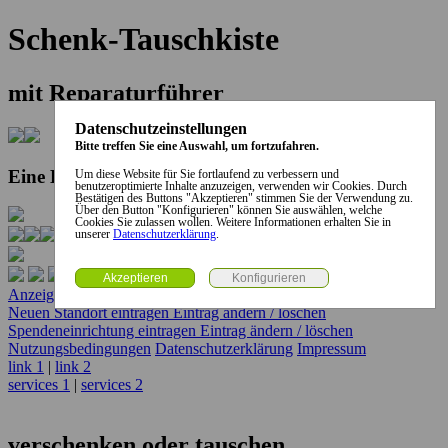
Schenk-Tauschkiste
mit Reparaturführer
Datenschutzeinstellungen
Bitte treffen Sie eine Auswahl, um fortzufahren.
Eine Kooperation der Stadt und des Landkreises...
Um diese Website für Sie fortlaufend zu verbessern und
benutzeroptimierte Inhalte anzuzeigen, verwenden wir Cookies. Durch
Bestätigen des Buttons "Akzeptieren" stimmen Sie der Verwendung zu.
Über den Button "Konfigurieren" können Sie auswählen, welche
Cookies Sie zulassen wollen. Weitere Informationen erhalten Sie in
unserer
Datenschutzerklärung
.
Anzeige erstellen
Anzeige ändern / löschen
Neuen Standort eintragen
Eintrag ändern / löschen
Spendeneinrichtung eintragen
Eintrag ändern / löschen
Nutzungsbedingungen
Datenschutzerklärung
Impressum
link 1
|
link 2
services 1
|
services 2
verschenken oder tauschen