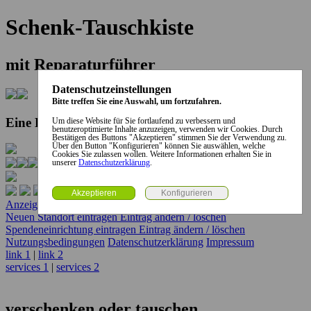
Schenk-Tauschkiste
mit Reparaturführer
Datenschutzeinstellungen
Bitte treffen Sie eine Auswahl, um fortzufahren.
Eine Kooperation der Stadt und des Landkreises...
Um diese Website für Sie fortlaufend zu verbessern und
benutzeroptimierte Inhalte anzuzeigen, verwenden wir Cookies. Durch
Bestätigen des Buttons "Akzeptieren" stimmen Sie der Verwendung zu.
Über den Button "Konfigurieren" können Sie auswählen, welche
Cookies Sie zulassen wollen. Weitere Informationen erhalten Sie in
unserer
Datenschutzerklärung
.
Anzeige erstellen
Anzeige ändern / löschen
Neuen Standort eintragen
Eintrag ändern / löschen
Spendeneinrichtung eintragen
Eintrag ändern / löschen
Nutzungsbedingungen
Datenschutzerklärung
Impressum
link 1
|
link 2
services 1
|
services 2
verschenken oder tauschen