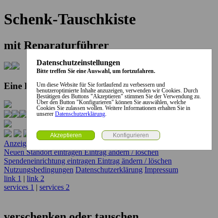
Schenk-Tauschkiste
mit Reparaturführer
Datenschutzeinstellungen
Bitte treffen Sie eine Auswahl, um fortzufahren.
Eine Kooperation der Stadt und des Landkreises...
Um diese Website für Sie fortlaufend zu verbessern und
benutzeroptimierte Inhalte anzuzeigen, verwenden wir Cookies. Durch
Bestätigen des Buttons "Akzeptieren" stimmen Sie der Verwendung zu.
Über den Button "Konfigurieren" können Sie auswählen, welche
Cookies Sie zulassen wollen. Weitere Informationen erhalten Sie in
unserer
Datenschutzerklärung
.
Anzeige erstellen
Anzeige ändern / löschen
Neuen Standort eintragen
Eintrag ändern / löschen
Spendeneinrichtung eintragen
Eintrag ändern / löschen
Nutzungsbedingungen
Datenschutzerklärung
Impressum
link 1
|
link 2
services 1
|
services 2
verschenken oder tauschen