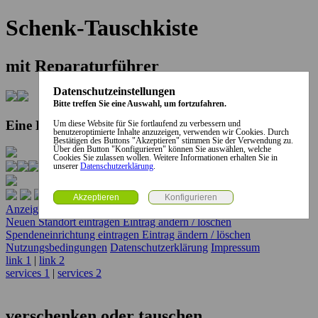
Schenk-Tauschkiste
mit Reparaturführer
Datenschutzeinstellungen
Bitte treffen Sie eine Auswahl, um fortzufahren.
Eine Kooperation der Stadt und des Landkreises...
Um diese Website für Sie fortlaufend zu verbessern und
benutzeroptimierte Inhalte anzuzeigen, verwenden wir Cookies. Durch
Bestätigen des Buttons "Akzeptieren" stimmen Sie der Verwendung zu.
Über den Button "Konfigurieren" können Sie auswählen, welche
Cookies Sie zulassen wollen. Weitere Informationen erhalten Sie in
unserer
Datenschutzerklärung
.
Anzeige erstellen
Anzeige ändern / löschen
Neuen Standort eintragen
Eintrag ändern / löschen
Spendeneinrichtung eintragen
Eintrag ändern / löschen
Nutzungsbedingungen
Datenschutzerklärung
Impressum
link 1
|
link 2
services 1
|
services 2
verschenken oder tauschen