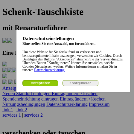
Schenk-Tauschkiste
mit Reparaturführer
Datenschutzeinstellungen
Bitte treffen Sie eine Auswahl, um fortzufahren.
Eine Kooperation der Stadt und des Landkreises...
Um diese Website für Sie fortlaufend zu verbessern und
benutzeroptimierte Inhalte anzuzeigen, verwenden wir Cookies. Durch
Bestätigen des Buttons "Akzeptieren" stimmen Sie der Verwendung zu.
Über den Button "Konfigurieren" können Sie auswählen, welche
Cookies Sie zulassen wollen. Weitere Informationen erhalten Sie in
unserer
Datenschutzerklärung
.
Anzeige erstellen
Anzeige ändern / löschen
Neuen Standort eintragen
Eintrag ändern / löschen
Spendeneinrichtung eintragen
Eintrag ändern / löschen
Nutzungsbedingungen
Datenschutzerklärung
Impressum
link 1
|
link 2
services 1
|
services 2
verschenken oder tauschen