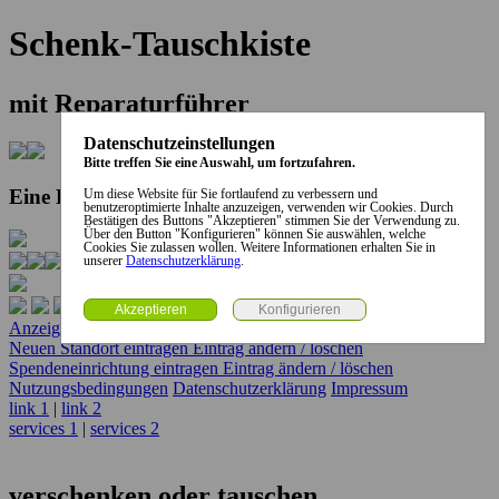
Schenk-Tauschkiste
mit Reparaturführer
Datenschutzeinstellungen
Bitte treffen Sie eine Auswahl, um fortzufahren.
Eine Kooperation der Stadt und des Landkreises...
Um diese Website für Sie fortlaufend zu verbessern und
benutzeroptimierte Inhalte anzuzeigen, verwenden wir Cookies. Durch
Bestätigen des Buttons "Akzeptieren" stimmen Sie der Verwendung zu.
Über den Button "Konfigurieren" können Sie auswählen, welche
Cookies Sie zulassen wollen. Weitere Informationen erhalten Sie in
unserer
Datenschutzerklärung
.
Anzeige erstellen
Anzeige ändern / löschen
Neuen Standort eintragen
Eintrag ändern / löschen
Spendeneinrichtung eintragen
Eintrag ändern / löschen
Nutzungsbedingungen
Datenschutzerklärung
Impressum
link 1
|
link 2
services 1
|
services 2
verschenken oder tauschen