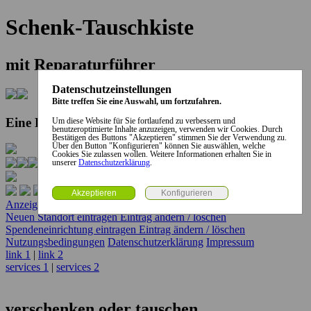
Schenk-Tauschkiste
mit Reparaturführer
Datenschutzeinstellungen
Bitte treffen Sie eine Auswahl, um fortzufahren.
Eine Kooperation der Stadt und des Landkreises...
Um diese Website für Sie fortlaufend zu verbessern und
benutzeroptimierte Inhalte anzuzeigen, verwenden wir Cookies. Durch
Bestätigen des Buttons "Akzeptieren" stimmen Sie der Verwendung zu.
Über den Button "Konfigurieren" können Sie auswählen, welche
Cookies Sie zulassen wollen. Weitere Informationen erhalten Sie in
unserer
Datenschutzerklärung
.
Anzeige erstellen
Anzeige ändern / löschen
Neuen Standort eintragen
Eintrag ändern / löschen
Spendeneinrichtung eintragen
Eintrag ändern / löschen
Nutzungsbedingungen
Datenschutzerklärung
Impressum
link 1
|
link 2
services 1
|
services 2
verschenken oder tauschen