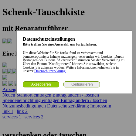
Schenk-Tauschkiste
mit Reparaturführer
Datenschutzeinstellungen
Bitte treffen Sie eine Auswahl, um fortzufahren.
Eine Kooperation der Stadt und des Landkreises...
Um diese Website für Sie fortlaufend zu verbessern und
benutzeroptimierte Inhalte anzuzeigen, verwenden wir Cookies. Durch
Bestätigen des Buttons "Akzeptieren" stimmen Sie der Verwendung zu.
Über den Button "Konfigurieren" können Sie auswählen, welche
Cookies Sie zulassen wollen. Weitere Informationen erhalten Sie in
unserer
Datenschutzerklärung
.
Anzeige erstellen
Anzeige ändern / löschen
Neuen Standort eintragen
Eintrag ändern / löschen
Spendeneinrichtung eintragen
Eintrag ändern / löschen
Nutzungsbedingungen
Datenschutzerklärung
Impressum
link 1
|
link 2
services 1
|
services 2
verschenken oder tauschen