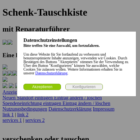
Schenk-Tauschkiste
mit Reparaturführer
Datenschutzeinstellungen
Bitte treffen Sie eine Auswahl, um fortzufahren.
Eine Kooperation der Stadt und des Landkreises...
Um diese Website für Sie fortlaufend zu verbessern und
benutzeroptimierte Inhalte anzuzeigen, verwenden wir Cookies. Durch
Bestätigen des Buttons "Akzeptieren" stimmen Sie der Verwendung zu.
Über den Button "Konfigurieren" können Sie auswählen, welche
Cookies Sie zulassen wollen. Weitere Informationen erhalten Sie in
unserer
Datenschutzerklärung
.
Anzeige erstellen
Anzeige ändern / löschen
Neuen Standort eintragen
Eintrag ändern / löschen
Spendeneinrichtung eintragen
Eintrag ändern / löschen
Nutzungsbedingungen
Datenschutzerklärung
Impressum
link 1
|
link 2
services 1
|
services 2
verschenken oder tauschen