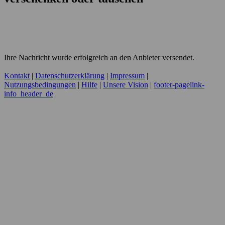
Ihre Nachricht wurde erfolgreich an den Anbieter versendet.
Kontakt
|
Datenschutzerklärung
|
Impressum
|
Nutzungsbedingungen
|
Hilfe
|
Unsere Vision
|
footer-pagelink-
info_header_de