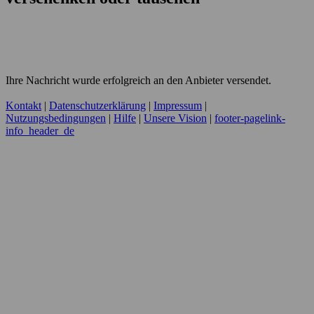
Ihre Nachricht wurde erfolgreich an den Anbieter versendet.
Kontakt
|
Datenschutzerklärung
|
Impressum
|
Nutzungsbedingungen
|
Hilfe
|
Unsere Vision
|
footer-pagelink-
info_header_de