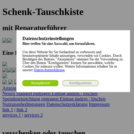
Schenk-Tauschkiste
mit Reparaturführer
Datenschutzeinstellungen
Bitte treffen Sie eine Auswahl, um fortzufahren.
Eine Kooperation der Stadt und des Landkreises...
Um diese Website für Sie fortlaufend zu verbessern und
benutzeroptimierte Inhalte anzuzeigen, verwenden wir Cookies. Durch
Bestätigen des Buttons "Akzeptieren" stimmen Sie der Verwendung zu.
Über den Button "Konfigurieren" können Sie auswählen, welche
Cookies Sie zulassen wollen. Weitere Informationen erhalten Sie in
unserer
Datenschutzerklärung
.
Anzeige erstellen
Anzeige ändern / löschen
Neuen Standort eintragen
Eintrag ändern / löschen
Spendeneinrichtung eintragen
Eintrag ändern / löschen
Nutzungsbedingungen
Datenschutzerklärung
Impressum
link 1
|
link 2
services 1
|
services 2
verschenken oder tauschen