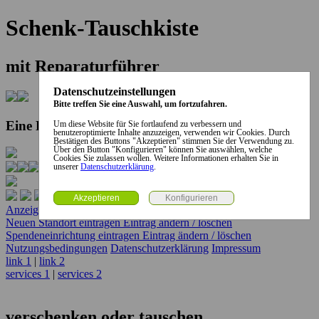
Schenk-Tauschkiste
mit Reparaturführer
Datenschutzeinstellungen
Bitte treffen Sie eine Auswahl, um fortzufahren.
Eine Kooperation der Stadt und des Landkreises...
Um diese Website für Sie fortlaufend zu verbessern und
benutzeroptimierte Inhalte anzuzeigen, verwenden wir Cookies. Durch
Bestätigen des Buttons "Akzeptieren" stimmen Sie der Verwendung zu.
Über den Button "Konfigurieren" können Sie auswählen, welche
Cookies Sie zulassen wollen. Weitere Informationen erhalten Sie in
unserer
Datenschutzerklärung
.
Anzeige erstellen
Anzeige ändern / löschen
Neuen Standort eintragen
Eintrag ändern / löschen
Spendeneinrichtung eintragen
Eintrag ändern / löschen
Nutzungsbedingungen
Datenschutzerklärung
Impressum
link 1
|
link 2
services 1
|
services 2
verschenken oder tauschen