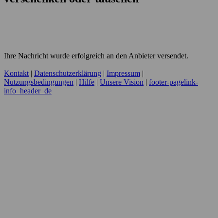
Ihre Nachricht wurde erfolgreich an den Anbieter versendet.
Kontakt
|
Datenschutzerklärung
|
Impressum
|
Nutzungsbedingungen
|
Hilfe
|
Unsere Vision
|
footer-pagelink-
info_header_de