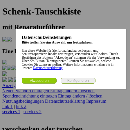
Schenk-Tauschkiste
mit Reparaturführer
Datenschutzeinstellungen
Bitte treffen Sie eine Auswahl, um fortzufahren.
Eine Kooperation der Stadt und des Landkreises...
Um diese Website für Sie fortlaufend zu verbessern und
benutzeroptimierte Inhalte anzuzeigen, verwenden wir Cookies. Durch
Bestätigen des Buttons "Akzeptieren" stimmen Sie der Verwendung zu.
Über den Button "Konfigurieren" können Sie auswählen, welche
Cookies Sie zulassen wollen. Weitere Informationen erhalten Sie in
unserer
Datenschutzerklärung
.
Anzeige erstellen
Anzeige ändern / löschen
Neuen Standort eintragen
Eintrag ändern / löschen
Spendeneinrichtung eintragen
Eintrag ändern / löschen
Nutzungsbedingungen
Datenschutzerklärung
Impressum
link 1
|
link 2
services 1
|
services 2
verschenken oder tauschen