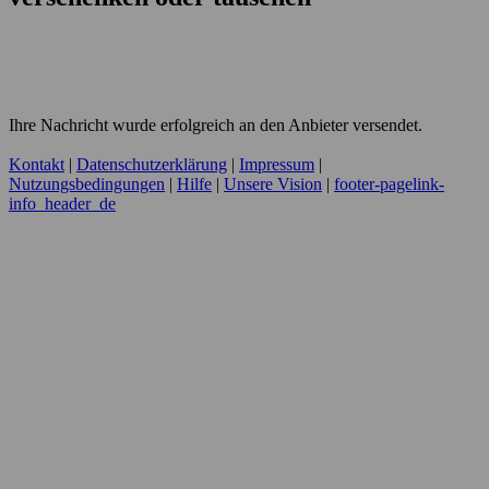
Ihre Nachricht wurde erfolgreich an den Anbieter versendet.
Kontakt
|
Datenschutzerklärung
|
Impressum
|
Nutzungsbedingungen
|
Hilfe
|
Unsere Vision
|
footer-pagelink-
info_header_de