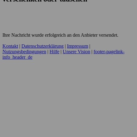
Ihre Nachricht wurde erfolgreich an den Anbieter versendet.
Kontakt
|
Datenschutzerklärung
|
Impressum
|
Nutzungsbedingungen
|
Hilfe
|
Unsere Vision
|
footer-pagelink-
info_header_de