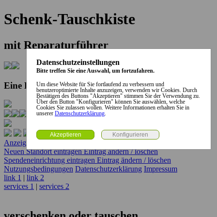
Schenk-Tauschkiste
mit Reparaturführer
Datenschutzeinstellungen
Bitte treffen Sie eine Auswahl, um fortzufahren.
Eine Kooperation der Stadt und des Landkreises...
Um diese Website für Sie fortlaufend zu verbessern und
benutzeroptimierte Inhalte anzuzeigen, verwenden wir Cookies. Durch
Bestätigen des Buttons "Akzeptieren" stimmen Sie der Verwendung zu.
Über den Button "Konfigurieren" können Sie auswählen, welche
Cookies Sie zulassen wollen. Weitere Informationen erhalten Sie in
unserer
Datenschutzerklärung
.
Anzeige erstellen
Anzeige ändern / löschen
Neuen Standort eintragen
Eintrag ändern / löschen
Spendeneinrichtung eintragen
Eintrag ändern / löschen
Nutzungsbedingungen
Datenschutzerklärung
Impressum
link 1
|
link 2
services 1
|
services 2
verschenken oder tauschen