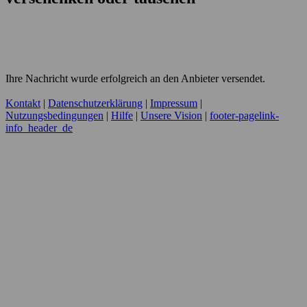
Ihre Nachricht wurde erfolgreich an den Anbieter versendet.
Kontakt
|
Datenschutzerklärung
|
Impressum
|
Nutzungsbedingungen
|
Hilfe
|
Unsere Vision
|
footer-pagelink-
info_header_de