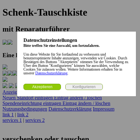
Schenk-Tauschkiste
mit Reparaturführer
Datenschutzeinstellungen
Bitte treffen Sie eine Auswahl, um fortzufahren.
Eine Kooperation der Stadt und des Landkreises...
Um diese Website für Sie fortlaufend zu verbessern und
benutzeroptimierte Inhalte anzuzeigen, verwenden wir Cookies. Durch
Bestätigen des Buttons "Akzeptieren" stimmen Sie der Verwendung zu.
Über den Button "Konfigurieren" können Sie auswählen, welche
Cookies Sie zulassen wollen. Weitere Informationen erhalten Sie in
unserer
Datenschutzerklärung
.
Anzeige erstellen
Anzeige ändern / löschen
Neuen Standort eintragen
Eintrag ändern / löschen
Spendeneinrichtung eintragen
Eintrag ändern / löschen
Nutzungsbedingungen
Datenschutzerklärung
Impressum
link 1
|
link 2
services 1
|
services 2
verschenken oder tauschen