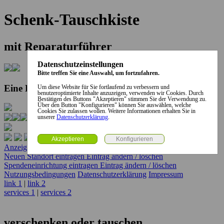
Schenk-Tauschkiste
mit Reparaturführer
Datenschutzeinstellungen
Bitte treffen Sie eine Auswahl, um fortzufahren.
Eine Kooperation der Stadt und des Landkreises...
Um diese Website für Sie fortlaufend zu verbessern und
benutzeroptimierte Inhalte anzuzeigen, verwenden wir Cookies. Durch
Bestätigen des Buttons "Akzeptieren" stimmen Sie der Verwendung zu.
Über den Button "Konfigurieren" können Sie auswählen, welche
Cookies Sie zulassen wollen. Weitere Informationen erhalten Sie in
unserer
Datenschutzerklärung
.
Anzeige erstellen
Anzeige ändern / löschen
Neuen Standort eintragen
Eintrag ändern / löschen
Spendeneinrichtung eintragen
Eintrag ändern / löschen
Nutzungsbedingungen
Datenschutzerklärung
Impressum
link 1
|
link 2
services 1
|
services 2
verschenken oder tauschen