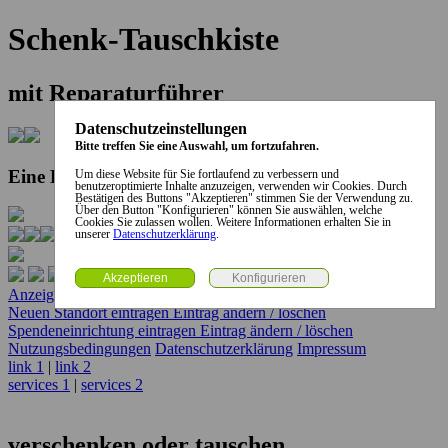
Schenk-Tauschkiste
mit Reparaturführer
Datenschutzeinstellungen
Bitte treffen Sie eine Auswahl, um fortzufahren.
Eine Kooperation der Stadt und des Landkreises...
Um diese Website für Sie fortlaufend zu verbessern und
benutzeroptimierte Inhalte anzuzeigen, verwenden wir Cookies. Durch
Bestätigen des Buttons "Akzeptieren" stimmen Sie der Verwendung zu.
Über den Button "Konfigurieren" können Sie auswählen, welche
Cookies Sie zulassen wollen. Weitere Informationen erhalten Sie in
unserer
Datenschutzerklärung
.
Anzeige erstellen
Anzeige ändern / löschen
Neuen Standort eintragen
Eintrag ändern / löschen
Spendeneinrichtung eintragen
Eintrag ändern / löschen
Nutzungsbedingungen
Datenschutzerklärung
Impressum
link 1
|
link 2
services 1
|
services 2
verschenken oder tauschen