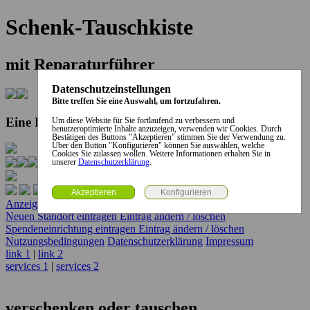
Schenk-Tauschkiste
mit Reparaturführer
Datenschutzeinstellungen
Bitte treffen Sie eine Auswahl, um fortzufahren.
Eine Kooperation der Stadt und des Landkreises...
Um diese Website für Sie fortlaufend zu verbessern und
benutzeroptimierte Inhalte anzuzeigen, verwenden wir Cookies. Durch
Bestätigen des Buttons "Akzeptieren" stimmen Sie der Verwendung zu.
Über den Button "Konfigurieren" können Sie auswählen, welche
Cookies Sie zulassen wollen. Weitere Informationen erhalten Sie in
unserer
Datenschutzerklärung
.
Anzeige erstellen
Anzeige ändern / löschen
Neuen Standort eintragen
Eintrag ändern / löschen
Spendeneinrichtung eintragen
Eintrag ändern / löschen
Nutzungsbedingungen
Datenschutzerklärung
Impressum
link 1
|
link 2
services 1
|
services 2
verschenken oder tauschen