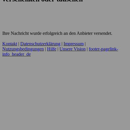
Ihre Nachricht wurde erfolgreich an den Anbieter versendet.
Kontakt
|
Datenschutzerklärung
|
Impressum
|
Nutzungsbedingungen
|
Hilfe
|
Unsere Vision
|
footer-pagelink-
info_header_de