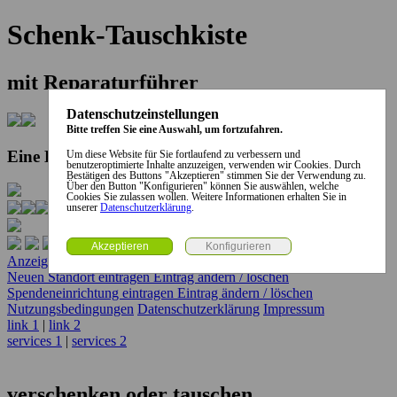
Schenk-Tauschkiste
mit Reparaturführer
Datenschutzeinstellungen
Bitte treffen Sie eine Auswahl, um fortzufahren.
Eine Kooperation der Stadt und des Landkreises...
Um diese Website für Sie fortlaufend zu verbessern und
benutzeroptimierte Inhalte anzuzeigen, verwenden wir Cookies. Durch
Bestätigen des Buttons "Akzeptieren" stimmen Sie der Verwendung zu.
Über den Button "Konfigurieren" können Sie auswählen, welche
Cookies Sie zulassen wollen. Weitere Informationen erhalten Sie in
unserer
Datenschutzerklärung
.
Anzeige erstellen
Anzeige ändern / löschen
Neuen Standort eintragen
Eintrag ändern / löschen
Spendeneinrichtung eintragen
Eintrag ändern / löschen
Nutzungsbedingungen
Datenschutzerklärung
Impressum
link 1
|
link 2
services 1
|
services 2
verschenken oder tauschen