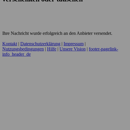
Ihre Nachricht wurde erfolgreich an den Anbieter versendet.
Kontakt
|
Datenschutzerklärung
|
Impressum
|
Nutzungsbedingungen
|
Hilfe
|
Unsere Vision
|
footer-pagelink-
info_header_de