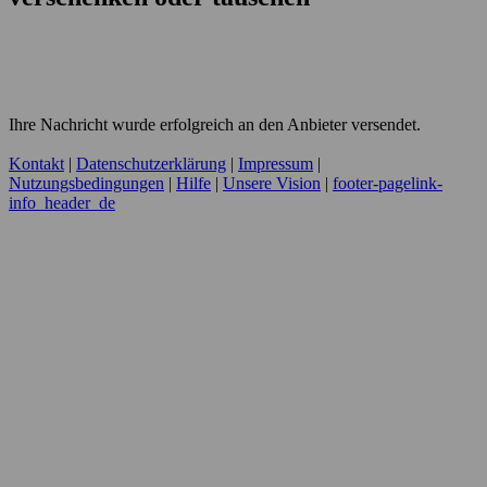
Ihre Nachricht wurde erfolgreich an den Anbieter versendet.
Kontakt
|
Datenschutzerklärung
|
Impressum
|
Nutzungsbedingungen
|
Hilfe
|
Unsere Vision
|
footer-pagelink-
info_header_de