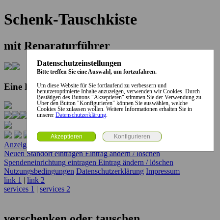
Schenk-Tauschkiste
mit Reparaturführer
Datenschutzeinstellungen
Bitte treffen Sie eine Auswahl, um fortzufahren.
Eine Kooperation der Stadt und des Landkreises...
Um diese Website für Sie fortlaufend zu verbessern und
benutzeroptimierte Inhalte anzuzeigen, verwenden wir Cookies. Durch
Bestätigen des Buttons "Akzeptieren" stimmen Sie der Verwendung zu.
Über den Button "Konfigurieren" können Sie auswählen, welche
Cookies Sie zulassen wollen. Weitere Informationen erhalten Sie in
unserer
Datenschutzerklärung
.
Anzeige erstellen
Anzeige ändern / löschen
Neuen Standort eintragen
Eintrag ändern / löschen
Spendeneinrichtung eintragen
Eintrag ändern / löschen
Nutzungsbedingungen
Datenschutzerklärung
Impressum
link 1
|
link 2
services 1
|
services 2
verschenken oder tauschen