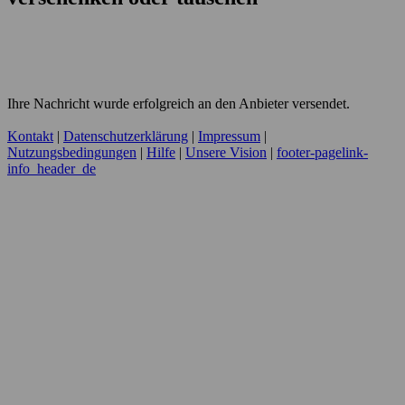
Ihre Nachricht wurde erfolgreich an den Anbieter versendet.
Kontakt
|
Datenschutzerklärung
|
Impressum
|
Nutzungsbedingungen
|
Hilfe
|
Unsere Vision
|
footer-pagelink-
info_header_de