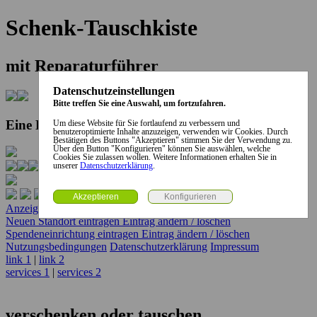
Schenk-Tauschkiste
mit Reparaturführer
Datenschutzeinstellungen
Bitte treffen Sie eine Auswahl, um fortzufahren.
Eine Kooperation der Stadt und des Landkreises...
Um diese Website für Sie fortlaufend zu verbessern und
benutzeroptimierte Inhalte anzuzeigen, verwenden wir Cookies. Durch
Bestätigen des Buttons "Akzeptieren" stimmen Sie der Verwendung zu.
Über den Button "Konfigurieren" können Sie auswählen, welche
Cookies Sie zulassen wollen. Weitere Informationen erhalten Sie in
unserer
Datenschutzerklärung
.
Anzeige erstellen
Anzeige ändern / löschen
Neuen Standort eintragen
Eintrag ändern / löschen
Spendeneinrichtung eintragen
Eintrag ändern / löschen
Nutzungsbedingungen
Datenschutzerklärung
Impressum
link 1
|
link 2
services 1
|
services 2
verschenken oder tauschen