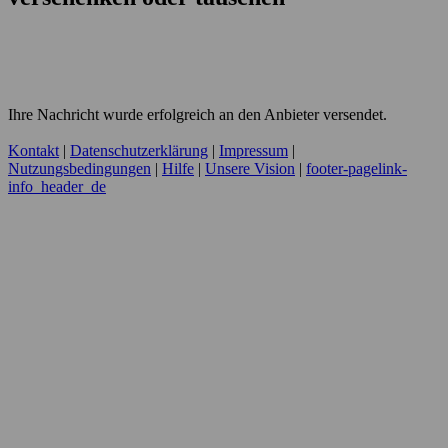
Ihre Nachricht wurde erfolgreich an den Anbieter versendet.
Kontakt
|
Datenschutzerklärung
|
Impressum
|
Nutzungsbedingungen
|
Hilfe
|
Unsere Vision
|
footer-pagelink-
info_header_de