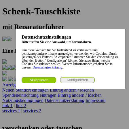
Schenk-Tauschkiste
mit Reparaturführer
Datenschutzeinstellungen
Bitte treffen Sie eine Auswahl, um fortzufahren.
Eine Kooperation der Stadt und des Landkreises...
Um diese Website für Sie fortlaufend zu verbessern und
benutzeroptimierte Inhalte anzuzeigen, verwenden wir Cookies. Durch
Bestätigen des Buttons "Akzeptieren" stimmen Sie der Verwendung zu.
Über den Button "Konfigurieren" können Sie auswählen, welche
Cookies Sie zulassen wollen. Weitere Informationen erhalten Sie in
unserer
Datenschutzerklärung
.
Anzeige erstellen
Anzeige ändern / löschen
Neuen Standort eintragen
Eintrag ändern / löschen
Spendeneinrichtung eintragen
Eintrag ändern / löschen
Nutzungsbedingungen
Datenschutzerklärung
Impressum
link 1
|
link 2
services 1
|
services 2
verschenken oder tauschen