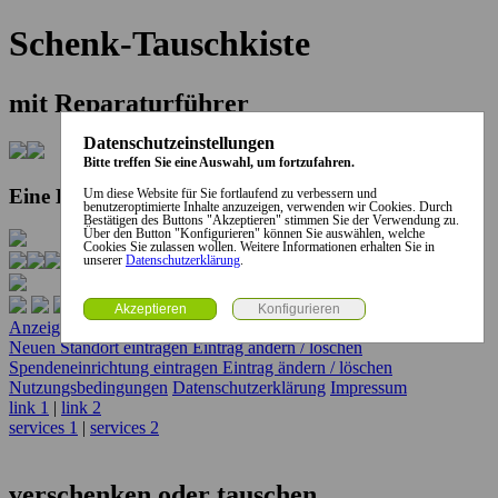
Schenk-Tauschkiste
mit Reparaturführer
Datenschutzeinstellungen
Bitte treffen Sie eine Auswahl, um fortzufahren.
Eine Kooperation der Stadt und des Landkreises...
Um diese Website für Sie fortlaufend zu verbessern und
benutzeroptimierte Inhalte anzuzeigen, verwenden wir Cookies. Durch
Bestätigen des Buttons "Akzeptieren" stimmen Sie der Verwendung zu.
Über den Button "Konfigurieren" können Sie auswählen, welche
Cookies Sie zulassen wollen. Weitere Informationen erhalten Sie in
unserer
Datenschutzerklärung
.
Anzeige erstellen
Anzeige ändern / löschen
Neuen Standort eintragen
Eintrag ändern / löschen
Spendeneinrichtung eintragen
Eintrag ändern / löschen
Nutzungsbedingungen
Datenschutzerklärung
Impressum
link 1
|
link 2
services 1
|
services 2
verschenken oder tauschen