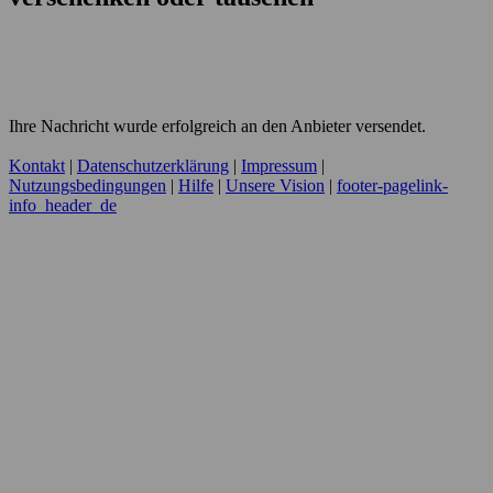
Ihre Nachricht wurde erfolgreich an den Anbieter versendet.
Kontakt
|
Datenschutzerklärung
|
Impressum
|
Nutzungsbedingungen
|
Hilfe
|
Unsere Vision
|
footer-pagelink-
info_header_de