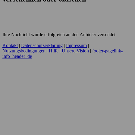
Ihre Nachricht wurde erfolgreich an den Anbieter versendet.
Kontakt
|
Datenschutzerklärung
|
Impressum
|
Nutzungsbedingungen
|
Hilfe
|
Unsere Vision
|
footer-pagelink-
info_header_de