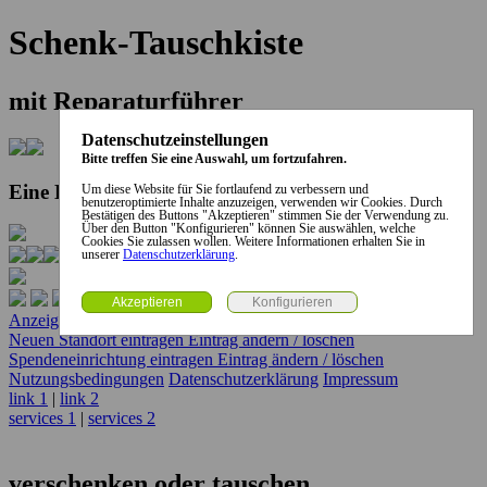
Schenk-Tauschkiste
mit Reparaturführer
Datenschutzeinstellungen
Bitte treffen Sie eine Auswahl, um fortzufahren.
Eine Kooperation der Stadt und des Landkreises...
Um diese Website für Sie fortlaufend zu verbessern und
benutzeroptimierte Inhalte anzuzeigen, verwenden wir Cookies. Durch
Bestätigen des Buttons "Akzeptieren" stimmen Sie der Verwendung zu.
Über den Button "Konfigurieren" können Sie auswählen, welche
Cookies Sie zulassen wollen. Weitere Informationen erhalten Sie in
unserer
Datenschutzerklärung
.
Anzeige erstellen
Anzeige ändern / löschen
Neuen Standort eintragen
Eintrag ändern / löschen
Spendeneinrichtung eintragen
Eintrag ändern / löschen
Nutzungsbedingungen
Datenschutzerklärung
Impressum
link 1
|
link 2
services 1
|
services 2
verschenken oder tauschen